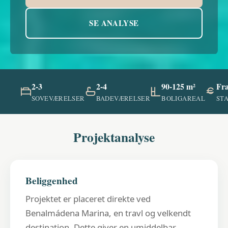
SE ANALYSE
2-3
2-4
90-125 m²
Fra
SOVEVÆRELSER
BADEVÆRELSER
BOLIGAREAL
ST
Projektanalyse
Beliggenhed
Projektet er placeret direkte ved
Benalmádena Marina, en travl og velkendt
destination. Dette giver en umiddelbar