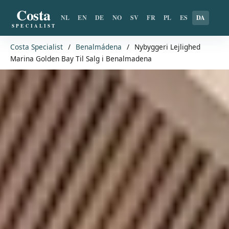
Costa
NL
EN
DE
NO
SV
FR
PL
ES
DA
SPECIALIST
Costa Specialist
/
Benalmádena
/
Nybyggeri Lejlighed
Marina Golden Bay Til Salg i Benalmadena